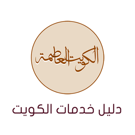
نتقل
لى
لمحتوى