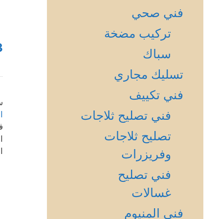
فني صحي
تركيب مضخة
3
سباك
تسليك مجاري
فني تكييف
س
فني تصليح ثلاجات
ا
ف
تصليح ثلاجات
ا
ا
وفريزرات
فني تصليح
غسالات
فني المنيوم