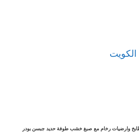
الكويت
طابخ وارضیات رخام مع صبغ خشب طوفة حدید جبسن بودر