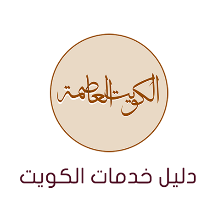
نتقل
لى
لمحتوى