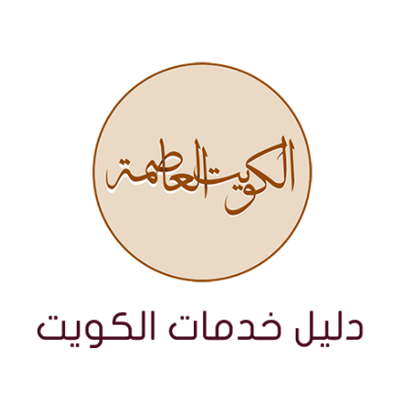
نتقل
لى
لمحتوى