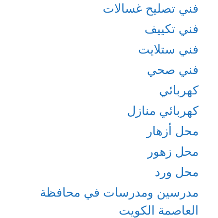
فني تصليح غسالات
فني تكييف
فني ستلايت
فني صحي
كهربائي
كهربائي منازل
محل أزهار
محل زهور
محل ورد
مدرسين ومدرسات في محافظة
العاصمة الكويت