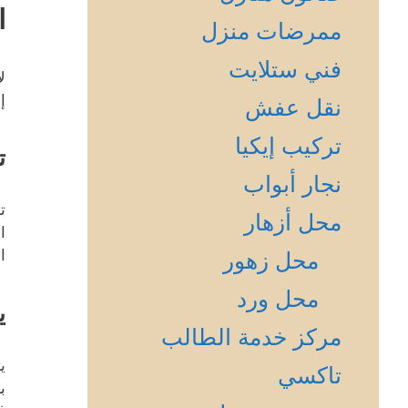
ا
ممرضات منزل
فني ستلايت
ل
إ
نقل عفش
تركيب إيكيا
ت
نجار أبواب
ت
محل أزهار
ا
محل زهور
محل ورد
ي
مركز خدمة الطالب
ي
تاكسي
ب