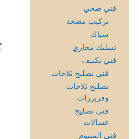
فني صحي
تركيب مضخة
سباك
ه
تسليك مجاري
أ
فني تكييف
فني تصليح ثلاجات
تصليح ثلاجات
وفريزرات
فني تصليح
غسالات
فني المنيوم