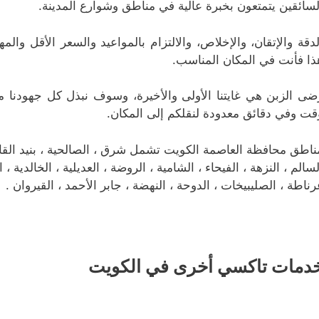
لسائقين يتمتعون بخبرة عالية في مناطق وشوارع المدينة.
لدقة والإتقان، والإخلاص، والالتزام بالمواعيد والسعر الأقل وال
ذا فأنت في المكان المناسب.
ضى الزبن هي غايتنا الأولى والأخيرة، وسوف نبذل كل جهودنا 
قت وفي دقائق معدودة لنقلكم إلى المكان.
ناطق محافظة العاصمة الكويت تشمل شرق ، الصالحية ، بنيد القار ، 
لسالم ، النزهة ، الفيحاء ، الشامية ، الروضة ، العديلية ، الخالدية 
رناطة ، الصليبيخات ، الدوحة ، النهضة ، جابر الأحمد ، القيروان .
دمات تاكسي أخرى في الكويت