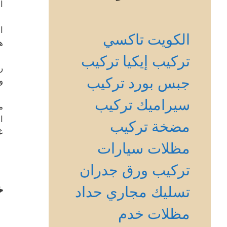
ا
ا
الكويت
تاكسي
ه
تركيب إيكيا
تركيب
ر
جبس بورد
تركيب
و
سيراميك
تركيب
م
ا
مضخة
تركيب
غ
مظلات سيارات
تركيب ورق جدران
خ
تسليك مجاري
حداد
مظلات
خدم