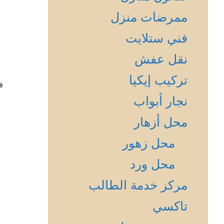
ممرضات منزل
فني ستلايت
نقل عفش
تركيب إيكيا
ف
نجار أبواب
محل أزهار
محل زهور
محل ورد
مركز خدمة الطالب
تاكسي