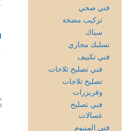
ج
فني صحي
تركيب مضخة
سباك
1
تسليك مجاري
فني تكييف
فني تصليح ثلاجات
تصليح ثلاجات
وفريزرات
ن
فني تصليح
ا
غسالات
فني المنيوم