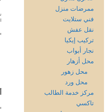
ممرضات منزل
ن
فني ستلايت
ا
نقل عفش
ي
تركيب إيكيا
نجار أبواب
محل أزهار
محل زهور
محل ورد
مركز خدمة الطالب
أ
تاكسي
ي