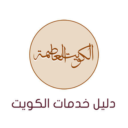
نتقل
لى
لمحتوى