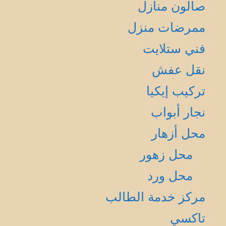
صالون منازل
ممرضات منزل
فني ستلايت
نقل عفش
تركيب إيكيا
نجار أبواب
محل أزهار
محل زهور
محل ورد
مركز خدمة الطالب
تاكسي