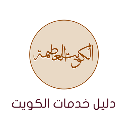
نتقل
لى
لمحتوى