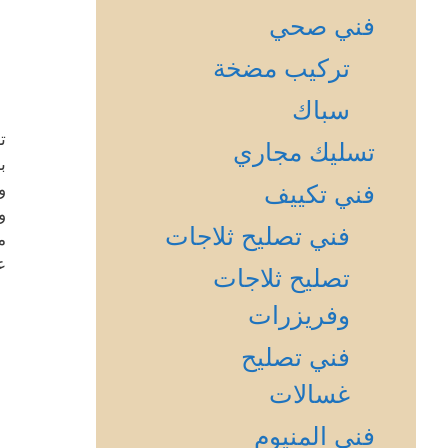
فني صحي
تركيب مضخة
سباك
ت
تسليك مجاري
ب
و
فني تكييف
و
فني تصليح ثلاجات
م
ع
تصليح ثلاجات
وفريزرات
فني تصليح
غسالات
فني المنيوم