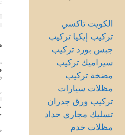
ت
أ
الكويت
تاكسي
ا
تركيب إيكيا
تركيب
م
جبس بورد
تركيب
سيراميك
تركيب
ي
و
مضخة
تركيب
و
مظلات سيارات
ن
تركيب ورق جدران
ا
خ
تسليك مجاري
حداد
خ
مظلات
خدم
م