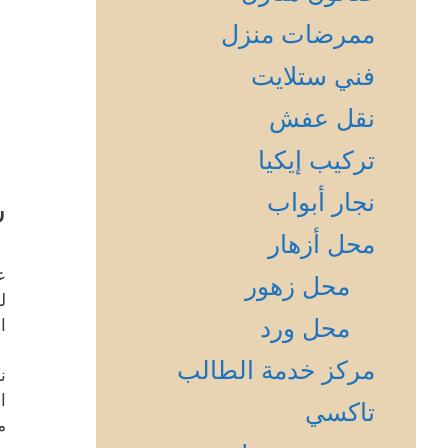
ممرضات منزل
فني ستلايت
نقل عفش
تركيب إيكيا
نجار أبواب
ش
محل أزهار
ع
محل زهور
ل
محل ورد
ا
مركز خدمة الطالب
ن
ا
تاكسي
م