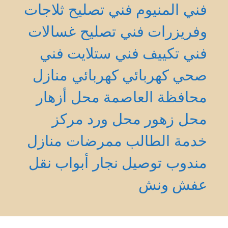
فني المنيوم
فني تصليح ثلاجات
وفريزرات
فني تصليح غسالات
فني تكييف
فني ستلايت
فني
صحي
كهربائي
كهربائي منازل
محافظة العاصمة
محل أزهار
محل زهور
محل ورد
مركز
خدمة الطالب
ممرضات منازل
مندوب توصيل
نجار أبواب
نقل
عفش
ونش