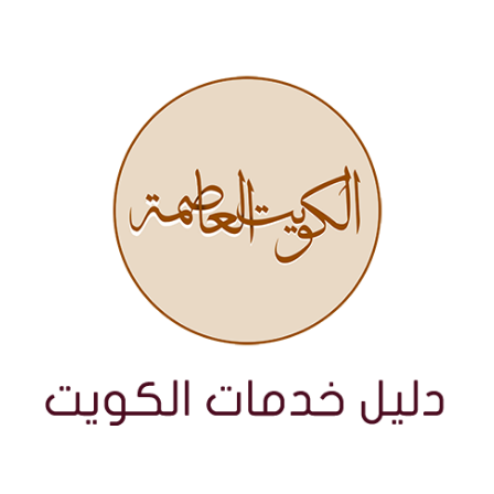
نتقل
لى
لمحتوى