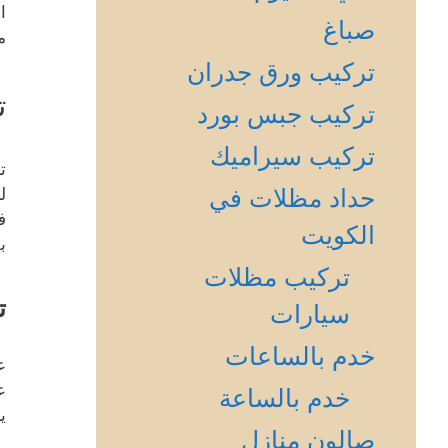
ا
صباغ
م
تركيب ورق جدران
ت
تركيب جبس بورد
تركيب سيراميك
ت
حداد مظلات في
ل
ف
الكويت
ب
تركيب مظلات
ت
سيارات
خدم بالساعات
ع
ع
خدم بالساعة
ي
صالون منازل