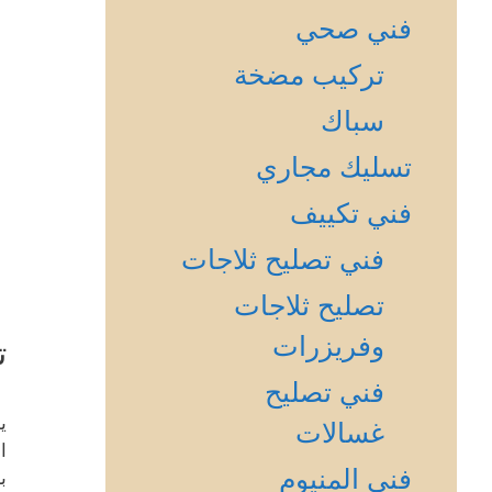
فني صحي
تركيب مضخة
سباك
تسليك مجاري
فني تكييف
فني تصليح ثلاجات
تصليح ثلاجات
وفريزرات
ت
فني تصليح
ي
غسالات
ا
فني المنيوم
ب