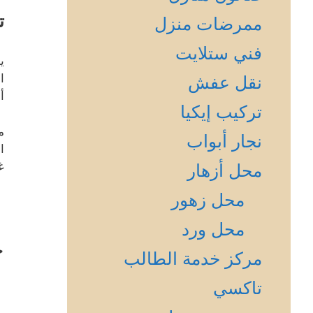
ت
ممرضات منزل
فني ستلايت
ي
ا
نقل عفش
أ
تركيب إيكيا
م
نجار أبواب
ا
غ
محل أزهار
محل زهور
محل ورد
خ
مركز خدمة الطالب
تاكسي