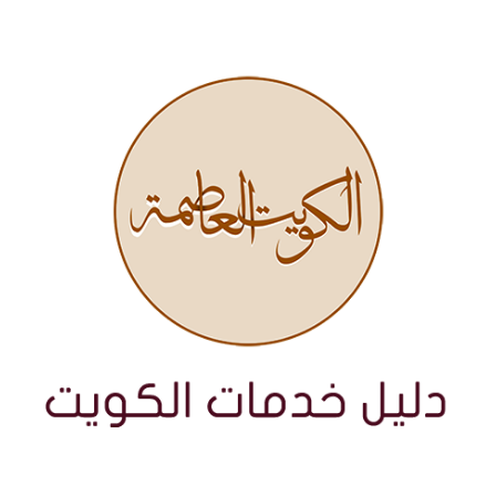
نتقل
لى
لمحتوى