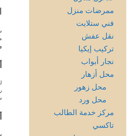
ممرضات منزل
ا
فني ستلايت
س
نقل عفش
م
و
تركيب إيكيا
نجار أبواب
أ
محل أزهار
ل
محل زهور
ر
ش
محل ورد
مركز خدمة الطالب
أ
تاكسي
س