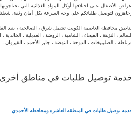
غراض الأطفال على اختلافها أوكل المواد الغذائية التي تحتاجونه
جاهزون لتوصيل طلباتكم على وجه السرعة بكل أمان وثقة، شغلن
ناطق محافظة العاصمة الكويت تشمل شرق ، الصالحية ، بنيد القار ، 
لسالم ، النزهة ، الفيحاء ، الشامية ، الروضة ، العديلية ، الخالدية 
رناطة ، الصليبيخات ، الدوحة ، النهضة ، جابر الأحمد ، القيروان .
دمة توصيل طلبات في مناطق أخرى 
دمة توصيل طلبات في المنطقة العاشرة ومحافظة الأحمدي