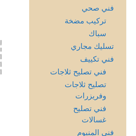
فني صحي
تركيب مضخة
سباك
إ
تسليك مجاري
ا
أ
فني تكييف
أ
فني تصليح ثلاجات
أ
تصليح ثلاجات
وفريزرات
فني تصليح
غسالات
فني المنيوم