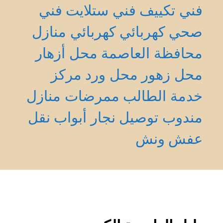
فني تكييف
فني ستلايت
فني
صحي
كهربائي
كهربائي منازل
محافظة العاصمة
محل أزهار
محل زهور
محل ورد
مركز
خدمة الطالب
ممرضات منازل
مندوب توصيل
نجار أبواب
نقل
عفش
ونش