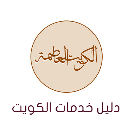
نتقل
لى
لمحتوى