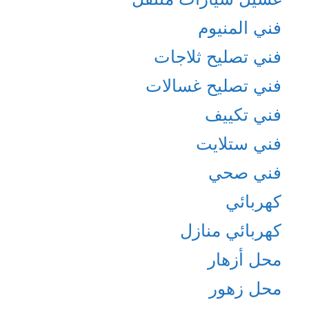
فني المنيوم
فني تصليح ثلاجات
فني تصليح غسالات
فني تكييف
فني ستلايت
فني صحي
كهربائي
كهربائي منازل
محل أزهار
محل زهور