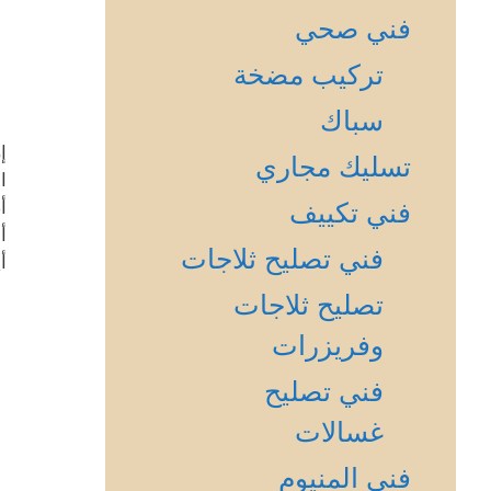
فني صحي
تركيب مضخة
سباك
إ
تسليك مجاري
ا
أ
فني تكييف
أ
فني تصليح ثلاجات
أ
تصليح ثلاجات
وفريزرات
فني تصليح
غسالات
فني المنيوم