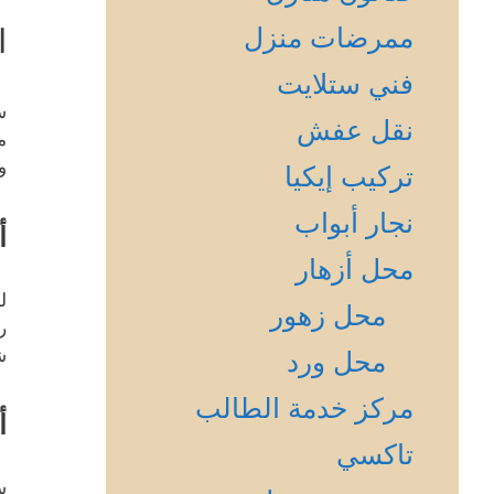
ممرضات منزل
ا
فني ستلايت
س
نقل عفش
م
و
تركيب إيكيا
نجار أبواب
أ
محل أزهار
ل
محل زهور
ر
ش
محل ورد
مركز خدمة الطالب
أ
تاكسي
س