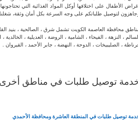
غراض الأطفال على اختلافها أوكل المواد الغذائية التي تحتاجونه
جاهزون لتوصيل طلباتكم على وجه السرعة بكل أمان وثقة، شغلن
ناطق محافظة العاصمة الكويت تشمل شرق ، الصالحية ، بنيد القار ، 
لسالم ، النزهة ، الفيحاء ، الشامية ، الروضة ، العديلية ، الخالدية 
رناطة ، الصليبيخات ، الدوحة ، النهضة ، جابر الأحمد ، القيروان .
دمة توصيل طلبات في مناطق أخرى 
دمة توصيل طلبات في المنطقة العاشرة ومحافظة الأحمدي