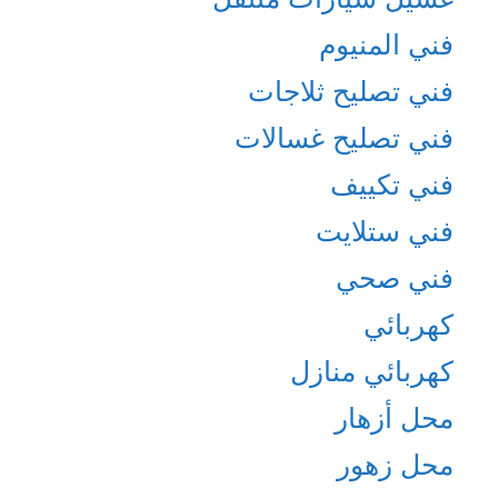
فني المنيوم
فني تصليح ثلاجات
فني تصليح غسالات
فني تكييف
فني ستلايت
فني صحي
كهربائي
كهربائي منازل
محل أزهار
محل زهور