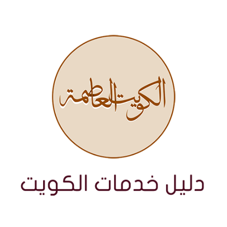
نتقل
لى
لمحتوى