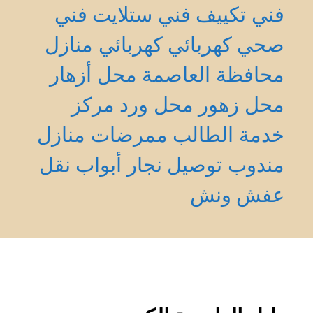
فني تكييف
فني ستلايت
فني
صحي
كهربائي
كهربائي منازل
محافظة العاصمة
محل أزهار
محل زهور
محل ورد
مركز
خدمة الطالب
ممرضات منازل
مندوب توصيل
نجار أبواب
نقل
عفش
ونش