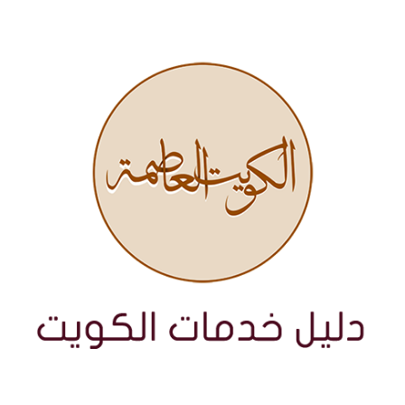
نتقل
لى
لمحتوى