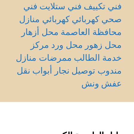
فني تكييف
فني ستلايت
فني
صحي
كهربائي
كهربائي منازل
محافظة العاصمة
محل أزهار
محل زهور
محل ورد
مركز
خدمة الطالب
ممرضات منازل
مندوب توصيل
نجار أبواب
نقل
عفش
ونش