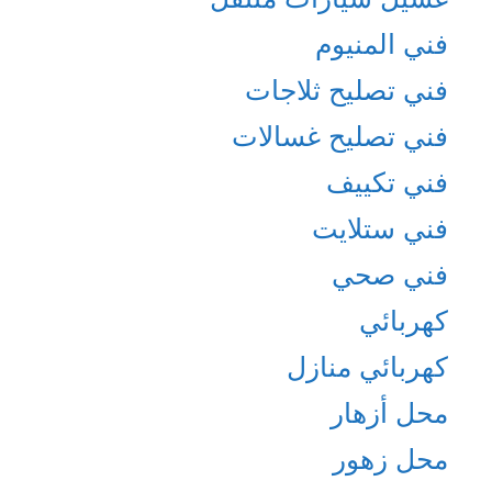
فني المنيوم
فني تصليح ثلاجات
فني تصليح غسالات
فني تكييف
فني ستلايت
فني صحي
كهربائي
كهربائي منازل
محل أزهار
محل زهور