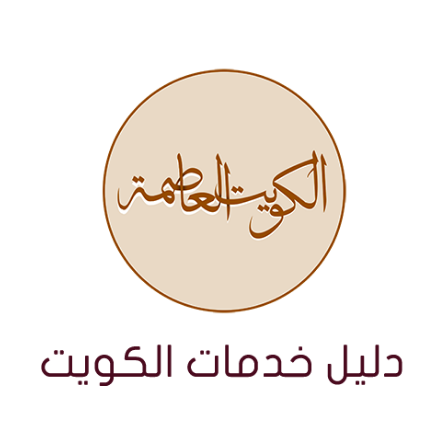
نتقل
لى
لمحتوى