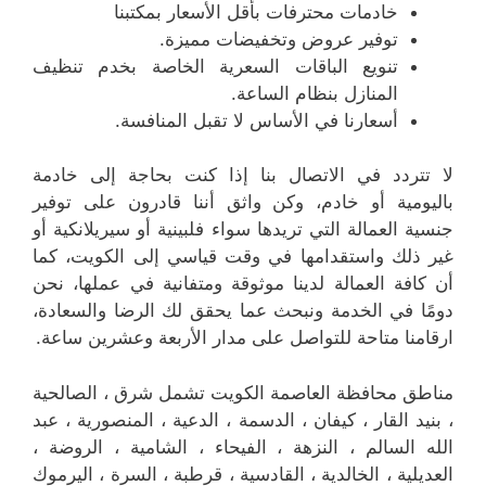
خادمات محترفات بأقل الأسعار بمكتبنا
توفير عروض وتخفيضات مميزة.
تنويع الباقات السعرية الخاصة بخدم تنظيف
المنازل بنظام الساعة.
أسعارنا في الأساس لا تقبل المنافسة.
لا تتردد في الاتصال بنا إذا كنت بحاجة إلى خادمة
باليومية أو خادم، وكن واثق أننا قادرون على توفير
جنسية العمالة التي تريدها سواء فلبينية أو سيريلانكية أو
غير ذلك واستقدامها في وقت قياسي إلى الكويت، كما
أن كافة العمالة لدينا موثوقة ومتفانية في عملها، نحن
دومًا في الخدمة ونبحث عما يحقق لك الرضا والسعادة،
ارقامنا متاحة للتواصل على مدار الأربعة وعشرين ساعة.
مناطق محافظة العاصمة الكويت تشمل شرق ، الصالحية
، بنيد القار ، كيفان ، الدسمة ، الدعية ، المنصورية ، عبد
الله السالم ، النزهة ، الفيحاء ، الشامية ، الروضة ،
العديلية ، الخالدية ، القادسية ، قرطبة ، السرة ، اليرموك