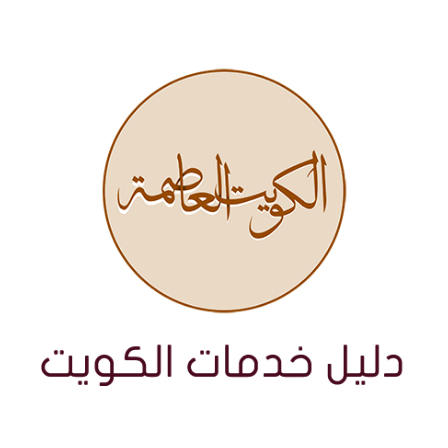
نتقل
لى
لمحتوى