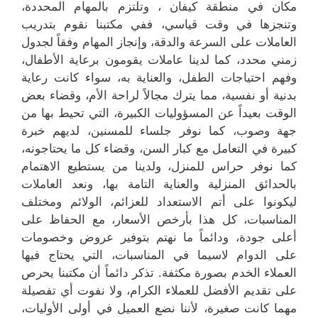
مكان في منطقة كيفان ، وتلتزم بالمهام المحددة،
وتنجزها في وقت قياسي، ففي مكتبنا نقوم بتدريب
العاملات على السرعة والدقة، وإنجاز المهام وفقاً لجدول
زمني محدد، كما لدينا عاملات يقومون برعاية الأطفال،
وفهم احتياجات الطفل، والعناية به، سواء كانت رعاية
بدنية أو نفسية، مما يترك مجالاً لراحة الأم، وقضاء بعض
الوقت بعيداً عن المسؤوليات الكبيرة، التي تحيط بها من
جهة وصوب، كما نوفر جلساء للمسنين، لديهم خبرة
كبيرة في التعامل مع كبار السن، وقضاء كل ما يحتاجونه،
كما نوفر حراس للمنزل، ولدينا من يستطيع الاهتمام
بالحدائق المنزلية والعناية التامة بها، ونعد العاملات
ليكونوا على أتم الاستعداد للعزائم، الولائم ومختلف
المناسبات، كل هذا بأرخص الأسعار، مع الحفاظ على
أعلى جودة، ودائماً ما نهتم بتوفير عروض وخصومات
على الدوام لاسيما في المناسبات، التي يحتاج فيها
العملاء الخدم بصورة مكثفة. تذكر دائماً أن مكتبنا يحرص
على تقديم الأفضل للعملاء الكرام، ولا نفوت أي تفصيلة
مهما كانت صغيرة، لأننا نضع العميل في أولى الأوليات،