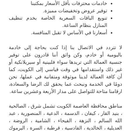
خادمات محترفات بأقل الأسعار بمكتبنا
توفير عروض وتخفيضات مميزة.
تنويع الباقات السعرية الخاصة بخدم تنظيف
المنازل بنظام الساعة.
أسعارنا في الأساس لا تقبل المنافسة.
لا تتردد في الاتصال بنا إذا كنت بحاجة إلى خادمة
باليومية أو خادم، وكن واثق أننا قادرون على توفير
جنسية العمالة التي تريدها سواء فلبينية أو سيريلانكية أو
غير ذلك واستقدامها في وقت قياسي إلى الكويت، كما
أن كافة العمالة لدينا موثوقة ومتفانية في عملها، نحن
دومًا في الخدمة ونبحث عما يحقق لك الرضا والسعادة،
ارقامنا متاحة للتواصل على مدار الأربعة وعشرين ساعة.
مناطق محافظة العاصمة الكويت تشمل شرق ، الصالحية
، بنيد القار ، كيفان ، الدسمة ، الدعية ، المنصورية ، عبد
الله السالم ، النزهة ، الفيحاء ، الشامية ، الروضة ،
العديلية ، الخالدية ، القادسية ، قرطبة ، السرة ، اليرموك