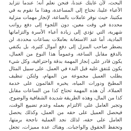
البحث، لأن غايتك عندنا، فنحن نعلم أنه؛ عندما تتزايد
الأعباء علينا، نحتاج إلى المساعدة، وهذا ما نقوم به في
مكتبنا، حيث نوفر عاملات بالساعة، لإنجاز مهمات منزلية
محددة في وقت معين، دون اللجوء إلى دفع رواتب
شهرية، التي تؤدي إلى زيادة أعباء الأسرة والتزاماتها
المادية، أما عند الاستعانة بعاملات بساعات محددة، لن
يضطر صاحب المنزل إلى دفع أموال كثيرة، بل يكتفي
بالدفع مقابل الساعة، وعموماً هذا النوع من العمال،
يكون قادر على إنجاز المهمة بدقة واحترافية، وكل شيء
يكون مُتفق عليه قبل البدء في العمل. على سبيل المثال
يطلب العميل مجموعة من المهام، ولتكن تنظيف
المطبخ ودورات المياه، يخبره القائمون على خدمة
العملاء، أن هذه المهمة تحتاج كذا من الساعات مقابل
كذا من المال، وهذه الطريقة شديدة الشفافية والوضوح،
وتجبر العامل على الالتزام بعمله وعدم تضييع الوقت،
فيحصل العميل على حقه من العمل، وكذلك يحصل
العامل على حقه، لذلك نجد العملية ناجحة برمتها،
وتحفظ الحقوق والواجبات. وهناك عدة مميزات، تجعل