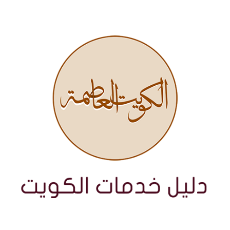
نتقل
لى
لمحتوى