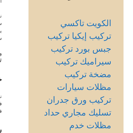
ا
ن
الكويت
تاكسي
س
ي
تركيب إيكيا
تركيب
س
جبس بورد
تركيب
و
سيراميك
تركيب
ل
مضخة
تركيب
خ
مظلات سيارات
ن
تركيب ورق جدران
ف
تسليك مجاري
حداد
ف
مظلات
خدم
س