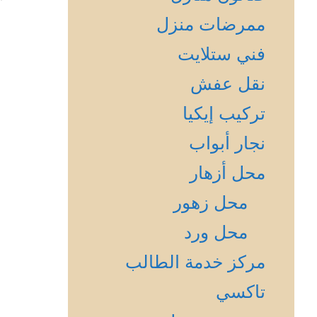
ممرضات منزل
فني ستلايت
نقل عفش
تركيب إيكيا
نجار أبواب
محل أزهار
محل زهور
محل ورد
مركز خدمة الطالب
تاكسي