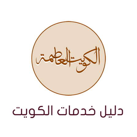
نتقل
لى
لمحتوى