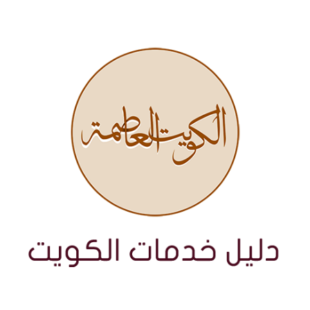
نتقل
لى
لمحتوى