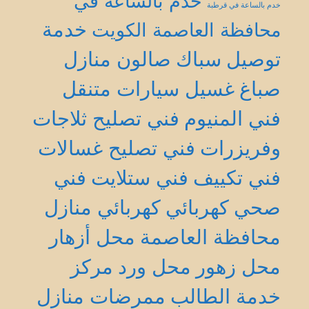
خدم بالساعة في
خدم بالساعة في قرطبة
خدمة
محافظة العاصمة الكويت
توصيل
سباك
صالون منازل
صباغ
غسيل سيارات متنقل
فني المنيوم
فني تصليح ثلاجات
وفريزرات
فني تصليح غسالات
فني تكييف
فني ستلايت
فني
صحي
كهربائي
كهربائي منازل
محافظة العاصمة
محل أزهار
محل زهور
محل ورد
مركز
خدمة الطالب
ممرضات منازل