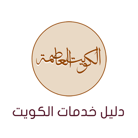
نتقل
لى
لمحتوى