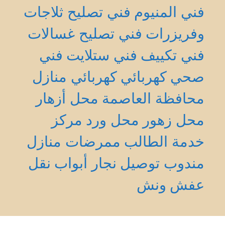
فني المنيوم
فني تصليح ثلاجات
وفريزرات
فني تصليح غسالات
فني تكييف
فني ستلايت
فني
صحي
كهربائي
كهربائي منازل
محافظة العاصمة
محل أزهار
محل زهور
محل ورد
مركز
خدمة الطالب
ممرضات منازل
مندوب توصيل
نجار أبواب
نقل
عفش
ونش