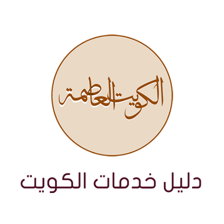
نتقل
لى
لمحتوى