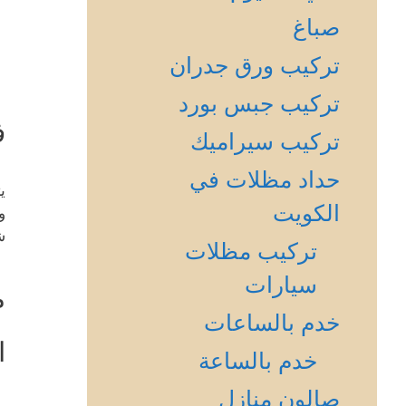
صباغ
تركيب ورق جدران
تركيب جبس بورد
ف
تركيب سيراميك
حداد مظلات في
ي
الكويت
و
ش
تركيب مظلات
سيارات
م
خدم بالساعات
ا
خدم بالساعة
صالون منازل