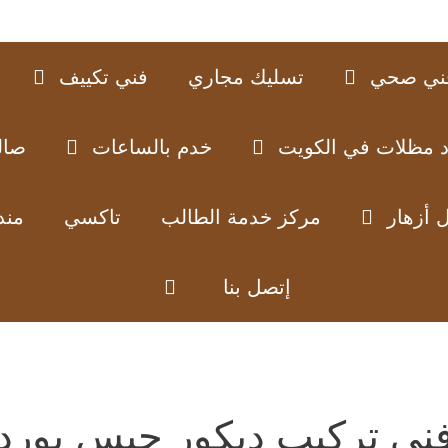
ني صحي
تسليك مجاري
فني تكييف
د مظلات في الكويت
خدم بالساعات
صال
 أزهار
مركز خدمة الطالب
تاكسي
مند
إتصل بنا
ني تركيب ديكور جبس بورد 