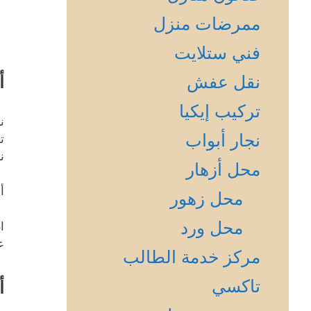
ممرضات منزل
فني ستلايت
أ
نقل عفش
تركيب إيكيا
ن
نجار أبواب
ت
ن
محل أزهار
أ
محل زهور
محل ورد
ا
ع
مركز خدمة الطالب
تاكسي
أ