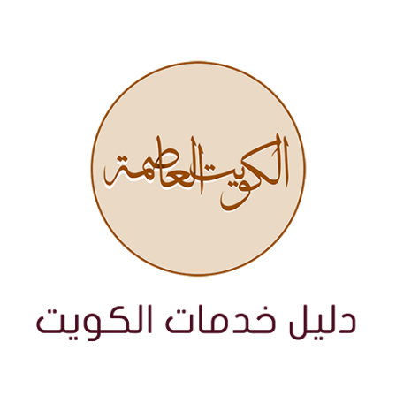
نتقل
لى
لمحتوى