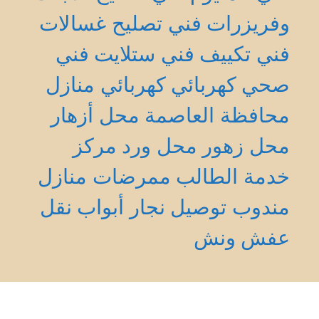
وفريزرات
فني تصليح غسالات
فني تكييف
فني ستلايت
فني
صحي
كهربائي
كهربائي منازل
محافظة العاصمة
محل أزهار
محل زهور
محل ورد
مركز
خدمة الطالب
ممرضات منازل
مندوب توصيل
نجار أبواب
نقل
عفش
ونش