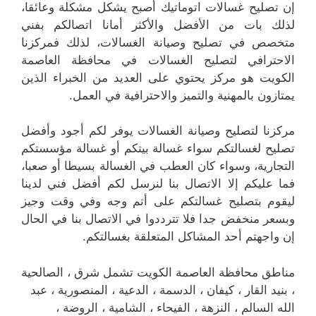
إن تصليح غسالات اتوماتيك أصبح يشكل مشكلة وعائقا،
لذلك بات من الأفضل والأكثر أمانا اتصالكم بفني
متخصص في تصليح وصيانة الغسالات، لذلك فمركزنا
الاحترافي لتصليح الغسالات في محافظة العاصمة
الكويت هو مركز يحتوي على العديد من الخبراء الذين
يمتازون بالمهنية والتميز والاحترافية في العمل.
مركزنا لتصليح وصيانة الغسالات يوفر لكم أجود وأفضل
تصليح لغسالتكم سواء غسالة بيتكم أو غسالة مؤسستكم
التجارية، وسواء كان العطب في الغسالة بسيطا أو صعبا،
فما عليكم إلا الاتصال بنا لنرسل لكم أفضل فني لدينا
ليقوم بتصليح غسالتكم على أتم وجه وفي وقت وجيز
وبسعر منخفض جدا فلا تترددوا في الاتصال بنا في الحال
إن واجهتم أحد المشاكل المتعلقة بغسالتكم.
مناطق محافظة العاصمة الكويت تشمل شرق ، الصالحية
، بنيد القار ، كيفان ، الدسمة ، الدعية ، المنصورية ، عبد
الله السالم ، النزهة ، الفيحاء ، الشامية ، الروضة ،