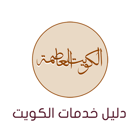
نتقل
لى
لمحتوى