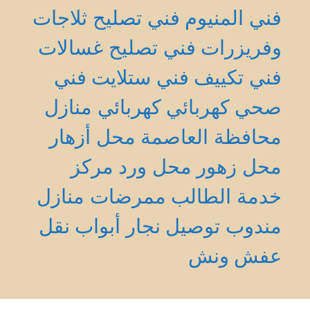
فني المنيوم
فني تصليح ثلاجات
وفريزرات
فني تصليح غسالات
فني تكييف
فني ستلايت
فني
صحي
كهربائي
كهربائي منازل
محافظة العاصمة
محل أزهار
محل زهور
محل ورد
مركز
خدمة الطالب
ممرضات منازل
مندوب توصيل
نجار أبواب
نقل
عفش
ونش