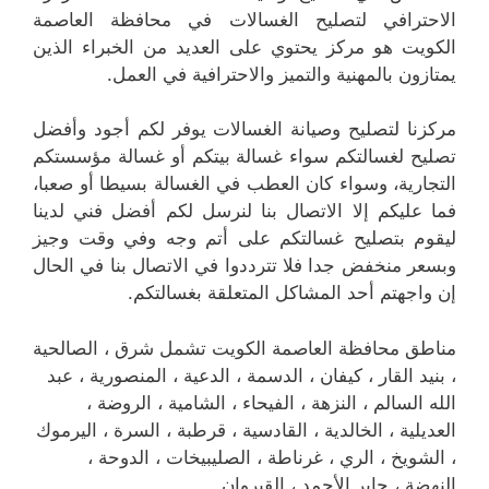
الاحترافي لتصليح الغسالات في محافظة العاصمة
الكويت هو مركز يحتوي على العديد من الخبراء الذين
يمتازون بالمهنية والتميز والاحترافية في العمل.
مركزنا لتصليح وصيانة الغسالات يوفر لكم أجود وأفضل
تصليح لغسالتكم سواء غسالة بيتكم أو غسالة مؤسستكم
التجارية، وسواء كان العطب في الغسالة بسيطا أو صعبا،
فما عليكم إلا الاتصال بنا لنرسل لكم أفضل فني لدينا
ليقوم بتصليح غسالتكم على أتم وجه وفي وقت وجيز
وبسعر منخفض جدا فلا تترددوا في الاتصال بنا في الحال
إن واجهتم أحد المشاكل المتعلقة بغسالتكم.
مناطق محافظة العاصمة الكويت تشمل شرق ، الصالحية
، بنيد القار ، كيفان ، الدسمة ، الدعية ، المنصورية ، عبد
الله السالم ، النزهة ، الفيحاء ، الشامية ، الروضة ،
العديلية ، الخالدية ، القادسية ، قرطبة ، السرة ، اليرموك
، الشويخ ، الري ، غرناطة ، الصليبيخات ، الدوحة ،
النهضة ، جابر الأحمد ، القيروان .