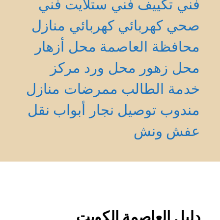
فني تكييف
فني ستلايت
فني
صحي
كهربائي
كهربائي منازل
محافظة العاصمة
محل أزهار
محل زهور
محل ورد
مركز
خدمة الطالب
ممرضات منازل
مندوب توصيل
نجار أبواب
نقل
عفش
ونش
دليل العاصمة الكويت