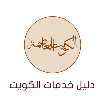
نتقل
لى
لمحتوى