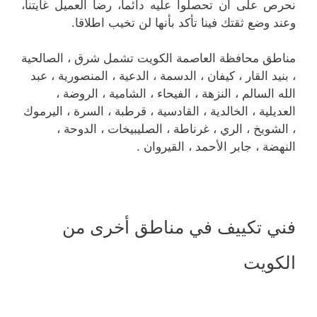
نحرص على أن تحصلوا عليه دائما، رضا العميل غايتنا،
وعند وضع ثقتك فينا تأكد بأنها لن تخيب اطلاقا.
مناطق محافظة العاصمة الكويت تشمل شرق ، الصالحية
، بنيد القار ، كيفان ، الدسمة ، الدعية ، المنصورية ، عبد
الله السالم ، النزهة ، الفيحاء ، الشامية ، الروضة ،
العديلية ، الخالدية ، القادسية ، قرطبة ، السرة ، اليرموك
، الشويخ ، الري ، غرناطة ، الصليبيخات ، الدوحة ،
النهضة ، جابر الأحمد ، القيروان .
فني تكييف في مناطق أخرى من
الكويت