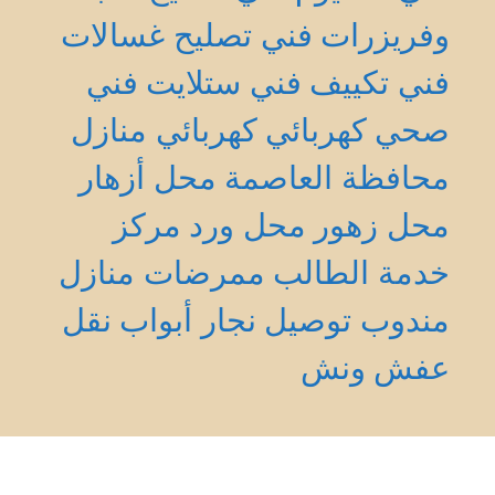
وفريزرات
فني تصليح غسالات
فني تكييف
فني ستلايت
فني
صحي
كهربائي
كهربائي منازل
محافظة العاصمة
محل أزهار
محل زهور
محل ورد
مركز
خدمة الطالب
ممرضات منازل
مندوب توصيل
نجار أبواب
نقل
عفش
ونش