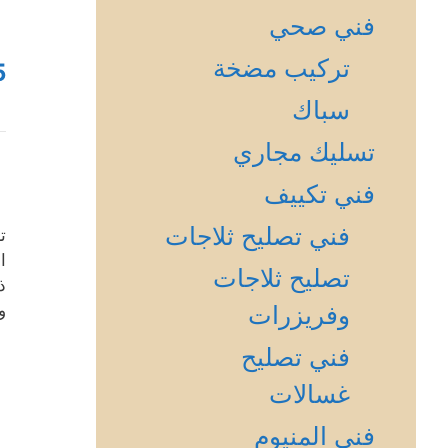
فني صحي
تركيب مضخة
5
سباك
تسليك مجاري
فني تكييف
فني تصليح ثلاجات
ت
ا
تصليح ثلاجات
ذ
و
وفريزرات
فني تصليح
غسالات
فني المنيوم