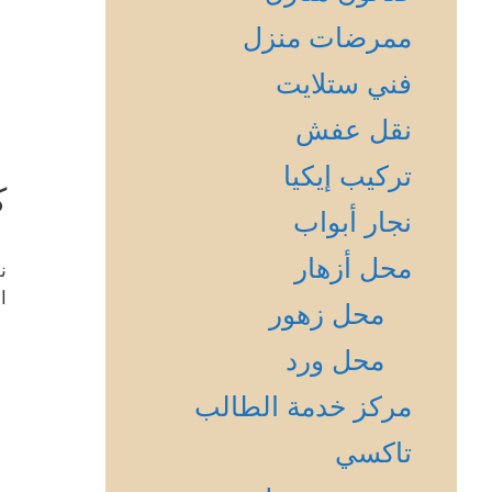
ممرضات منزل
فني ستلايت
نقل عفش
تركيب إيكيا
ك
نجار أبواب
محل أزهار
ن
ا
محل زهور
محل ورد
مركز خدمة الطالب
تاكسي