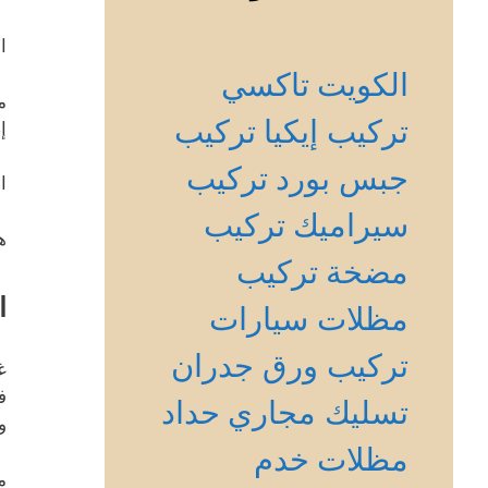
ا
الكويت
تاكسي
م
تركيب إيكيا
تركيب
إ
جبس بورد
تركيب
ا
سيراميك
تركيب
ه
مضخة
تركيب
ا
مظلات سيارات
تركيب ورق جدران
غ
ف
تسليك مجاري
حداد
و
مظلات
خدم
م