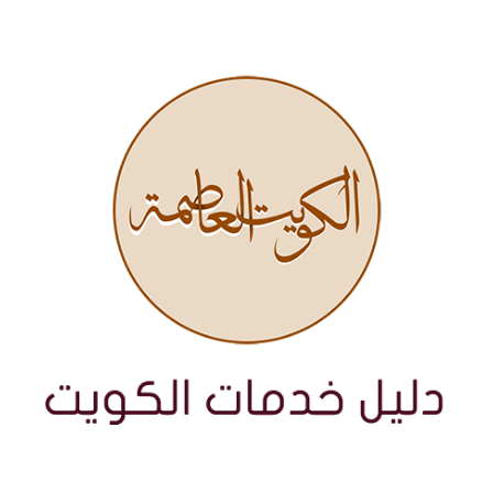
نتقل
لى
لمحتوى