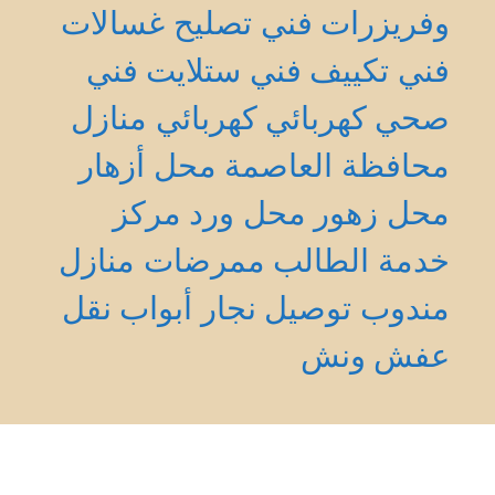
وفريزرات
فني تصليح غسالات
فني تكييف
فني ستلايت
فني
صحي
كهربائي
كهربائي منازل
محافظة العاصمة
محل أزهار
محل زهور
محل ورد
مركز
خدمة الطالب
ممرضات منازل
مندوب توصيل
نجار أبواب
نقل
عفش
ونش