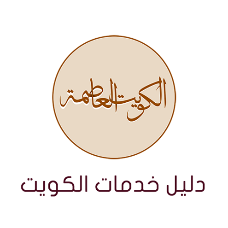
نتقل
لى
لمحتوى