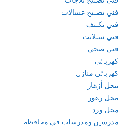
فني تصليح ثلاجات
فني تصليح غسالات
فني تكييف
فني ستلايت
فني صحي
كهربائي
كهربائي منازل
محل أزهار
محل زهور
محل ورد
مدرسين ومدرسات في محافظة