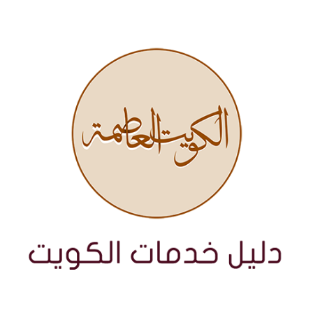
نتقل
لى
لمحتوى