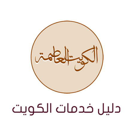
نتقل
لى
لمحتوى