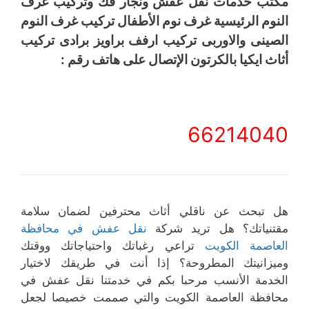
مكتب خدمات نقل عفش ونجار فك وتركيب غرف
النوم الرئيسية غرف نوم الأطفال تركيب غرف النوم
الصينى والاوربى تركيب ارفف براويز برادى تركيب
أثاث ايكيا بالكرتون الإتصال على هاتف رقم :
66214040
هل تبحث عن ناقلي أثاث محترفين لضمان سلامة
مقتنياتك؟ هل تريد شركة
نقل عفش في محافظة
العاصمة الكويت
تراعي رغباتك واحتياجاتك ووقتك
وميزانيتك المطروحة؟ إذا أنت في طريقك لاختيار
الخدمة الأنسب مرحبا بكم في خدمتنا نقل عفش في
محافظة العاصمة الكويت والتي صممت خصيصا لجعل