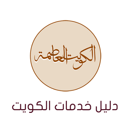
نتقل
لى
لمحتوى