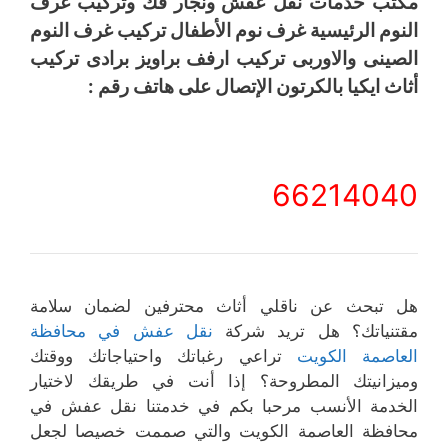
مكتب خدمات نقل عفش ونجار فك وتركيب غرف
النوم الرئيسية غرف نوم الأطفال تركيب غرف النوم
الصينى والاوربى تركيب ارفف براويز برادى تركيب
أثاث ايكيا بالكرتون الإتصال على هاتف رقم :
66214040
هل تبحث عن ناقلي أثاث محترفين لضمان سلامة
مقتنياتك؟ هل تريد شركة
نقل عفش في محافظة
العاصمة الكويت
تراعي رغباتك واحتياجاتك ووقتك
وميزانيتك المطروحة؟ إذا أنت في طريقك لاختيار
الخدمة الأنسب مرحبا بكم في خدمتنا نقل عفش في
محافظة العاصمة الكويت والتي صممت خصيصا لجعل