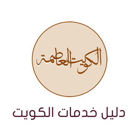
نتقل
لى
لمحتوى