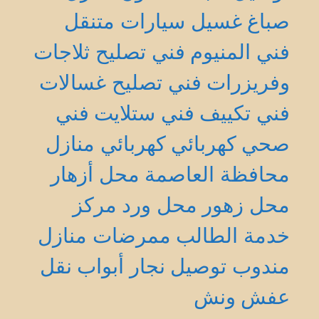
صباغ
غسيل سيارات متنقل
فني المنيوم
فني تصليح ثلاجات
وفريزرات
فني تصليح غسالات
فني تكييف
فني ستلايت
فني
صحي
كهربائي
كهربائي منازل
محافظة العاصمة
محل أزهار
محل زهور
محل ورد
مركز
خدمة الطالب
ممرضات منازل
مندوب توصيل
نجار أبواب
نقل
عفش
ونش