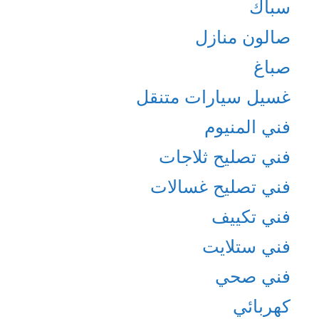
سباك
صالون منازل
صباغ
غسيل سيارات متنقل
فني المنيوم
فني تصليح ثلاجات
فني تصليح غسالات
فني تكييف
فني ستلايت
فني صحي
كهربائي