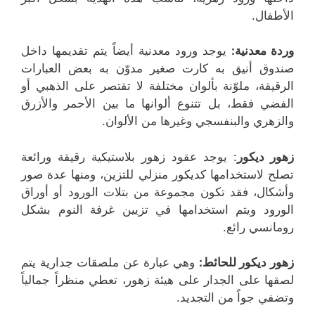
الأطفال.
وردة معدنية:
يوجد ورود معدنية أيضاً يتم تقديمها داخل
صندوق أنيق به كارت صغير مدوّن به بعض العبارات
الرقيقة، ملوّنة بألوان مختلفة لا تقتصر على الذهبي أو
الفضي فقط، بل تتنوع ألوانها ما بين الأحمر والأزرق
والزهري والبنفسجي وغيرها من الألوان.
زهور ديكور
: يوجد عقود زهور بلاستيكية رقيقة ورائعة
تصلح لاستخدامها كديكور منزلي للتزين، ومنها عدة صور
وأشكال، فقد تكون مجموعة من بتلات الورود أو أوراق
الورود ويتم استخدامها في تزيين غرفة النوم بشكل
رومانسي رائع.
زهور ديكور للحائط:
وهي عبارة عن ملصقات جدارية يتم
لصقها على الجدار على هيئة زهور، تعطي منظراً جمالياً
وتضفي جواً من التجديد.