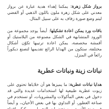
برواز شكل زهرة:
يمكننا إهداء هدية عبارة عن برواز
معدني على شكل زهرة ملون باللون الذهبي أو الفضي
ليتم وضع صورة زفاف به على سبيل المثال.
باقات ورد يمكن اعادة تشكيلها
: أيضاً يوجد مجموعة من
الورود المتشابهة في الشكل مصنوعة من البلاستيك أو
أقمشة مخصصة، يمكن اعادة ترتيبها تكوّن أشكال
مختلفة، ستكون من الهدايا الرائع تقديمها لتصنع ديكوراً
رائعاً في المنزل.
نباتات زينة ونباتات عطرية
هدايا نباتات عطرية
:
ما يميزها هو أن خلاياها تحتوي على
زيوت عطرية طبيعية لها استخدامات عديدة والتي قد
دخول في بعض المأكولات والمشروبات، أو تستخدم في
صناعة العطور، أو التداوي بها في بعض الأحيان،، و أيضاً
في صنع الأدوية ومستحضرات التجميل، ويمكنكم اقتناء