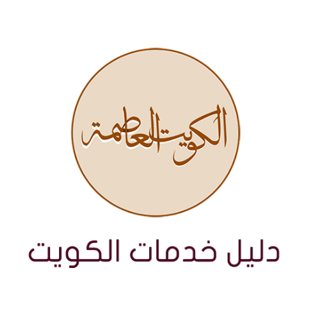
نتقل
لى
لمحتوى